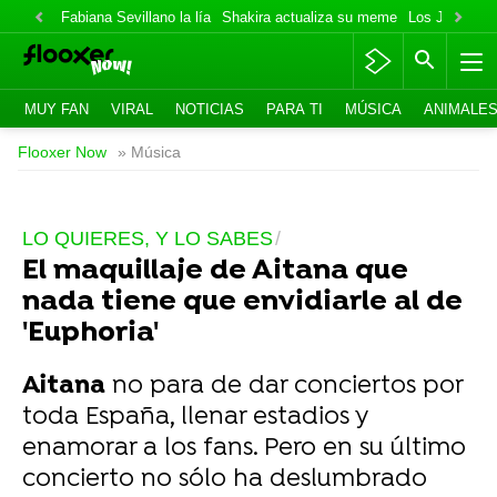
Fabiana Sevillano la lía
Shakira actualiza su meme
Los Jonas va
MUY FAN
VIRAL
NOTICIAS
PARA TI
MÚSICA
ANIMALE
Flooxer Now
» Música
LO QUIERES, Y LO SABES
El maquillaje de Aitana que
nada tiene que envidiarle al de
'Euphoria'
Aitana
no para de dar conciertos por
toda España, llenar estadios y
enamorar a los fans. Pero en su último
concierto no sólo ha deslumbrado