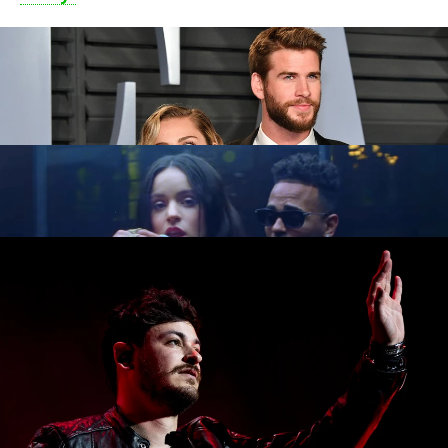
'Yo x ti, tú x mí', de Rosalía y Ozuna:
videoclip y letra del temazo caribeño del
verano
Cepeda vuelve a ser noticia por la
'polémica' letra de una de sus canciones
Aitana
Belleza
Música
Instagram