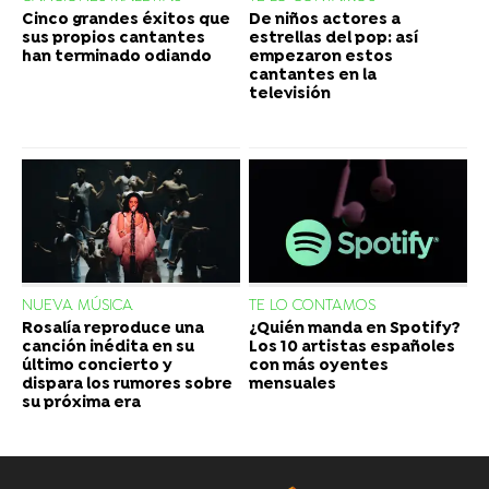
Cinco grandes éxitos que
De niños actores a
sus propios cantantes
estrellas del pop: así
han terminado odiando
empezaron estos
cantantes en la
televisión
NUEVA MÚSICA
TE LO CONTAMOS
Rosalía reproduce una
¿Quién manda en Spotify?
canción inédita en su
Los 10 artistas españoles
último concierto y
con más oyentes
dispara los rumores sobre
mensuales
su próxima era