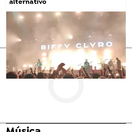
alternativo
Omar Montes
Flooxer Now
» Música
Música