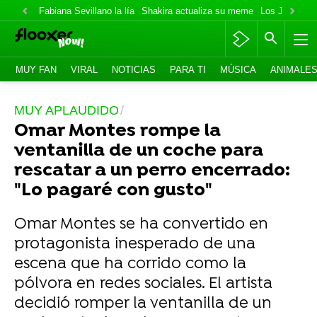
Fabiana Sevillano la lía
Shakira actualiza su meme
Los Jonas va
MUY FAN
VIRAL
NOTICIAS
PARA TI
MÚSICA
ANIMALE
MUY APLAUDIDO
Omar Montes rompe la
ventanilla de un coche para
rescatar a un perro encerrado:
"Lo pagaré con gusto"
Omar Montes se ha convertido en
protagonista inesperado de una
escena que ha corrido como la
pólvora en redes sociales. El artista
decidió romper la ventanilla de un