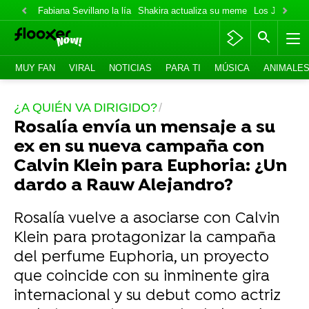
Fabiana Sevillano la lía
Shakira actualiza su meme
Los Jonas va
MUY FAN
VIRAL
NOTICIAS
PARA TI
MÚSICA
ANIMALE
¿A QUIÉN VA DIRIGIDO?
Rosalía envía un mensaje a su
ex en su nueva campaña con
Calvin Klein para Euphoria: ¿Un
dardo a Rauw Alejandro?
Rosalía vuelve a asociarse con Calvin
Klein para protagonizar la campaña
del perfume Euphoria, un proyecto
que coincide con su inminente gira
internacional y su debut como actriz