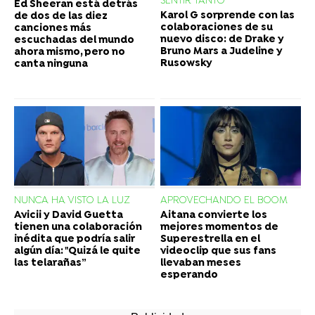
SENTIR TANTO
Ed Sheeran está detrás
Karol G sorprende con las
de dos de las diez
colaboraciones de su
canciones más
nuevo disco: de Drake y
escuchadas del mundo
Bruno Mars a Judeline y
ahora mismo, pero no
Rusowsky
canta ninguna
NUNCA HA VISTO LA LUZ
APROVECHANDO EL BOOM
Avicii y David Guetta
Aitana convierte los
tienen una colaboración
mejores momentos de
inédita que podría salir
Superestrella en el
algún día: "Quizá le quite
videoclip que sus fans
las telarañas”
llevaban meses
esperando