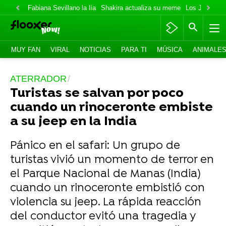
Fabiana Sevillano la lía
Shakira actualiza su meme
Los Jonas va
MUY FAN
VIRAL
NOTICIAS
PARA TI
MÚSICA
ANIMALE
ATERRADOR
Turistas se salvan por poco
cuando un rinoceronte embiste
a su jeep en la India
Pánico en el safari: Un grupo de
turistas vivió un momento de terror en
el Parque Nacional de Manas (India)
cuando un rinoceronte embistió con
violencia su jeep. La rápida reacción
del conductor evitó una tragedia y