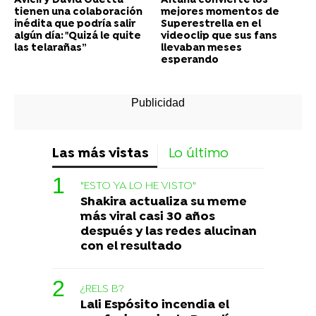
Avicii y David Guetta
Aitana convierte los
tienen una colaboración
mejores momentos de
inédita que podría salir
Superestrella en el
algún día: "Quizá le quite
videoclip que sus fans
las telarañas”
llevaban meses
esperando
Las más vistas
Lo último
"ESTO YA LO HE VISTO"
Shakira actualiza su meme
más viral casi 30 años
después y las redes alucinan
con el resultado
¿RELS B?
Lali Espósito incendia el