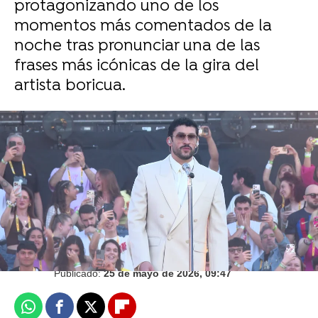
protagonizando uno de los
momentos más comentados de la
noche tras pronunciar una de las
frases más icónicas de la gira del
artista boricua.
Europa Press
Juan Carrasco
Publicado:
25 de mayo de 2026, 09:47
Whatsapp
Facebook
X
Flipboard