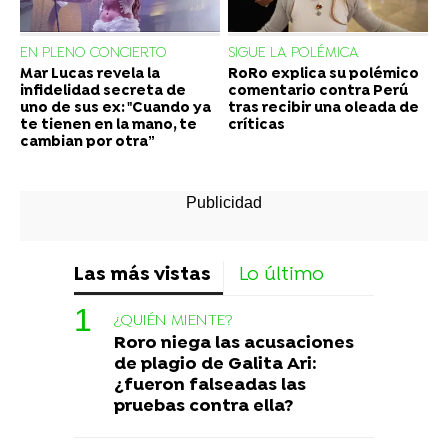
EN PLENO CONCIERTO
SIGUE LA POLÉMICA
Mar Lucas revela la
RoRo explica su polémico
infidelidad secreta de
comentario contra Perú
uno de sus ex: "Cuando ya
tras recibir una oleada de
te tienen en la mano, te
críticas
cambian por otra”
Las más vistas
Lo último
¿QUIÉN MIENTE?
Roro niega las acusaciones
de plagio de Galita Ari:
¿fueron falseadas las
pruebas contra ella?