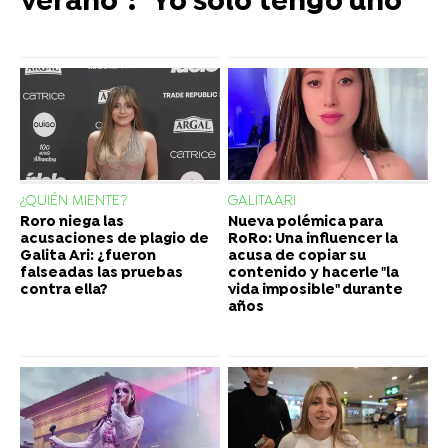
verano": "Yo solo tengo uno"
¿QUIÉN MIENTE?
GALITAARI
Roro niega las
Nueva polémica para
acusaciones de plagio de
RoRo: Una influencer la
Galita Ari: ¿fueron
acusa de copiar su
falseadas las pruebas
contenido y hacerle "la
contra ella?
vida imposible" durante
años