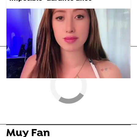
Bad Bunny
Ibai Llanos
Flooxer Now
» Muy Fan
Muy Fan