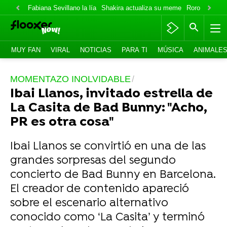
Fabiana Sevillano la lía
Shakira actualiza su meme
Roro lo niega
MUY FAN
VIRAL
NOTICIAS
PARA TI
MÚSICA
ANIMALE
MOMENTAZO INOLVIDABLE
Ibai Llanos, invitado estrella de
La Casita de Bad Bunny: "Acho,
PR es otra cosa"
Ibai Llanos se convirtió en una de las
grandes sorpresas del segundo
concierto de Bad Bunny en Barcelona.
El creador de contenido apareció
sobre el escenario alternativo
conocido como ‘La Casita’ y terminó