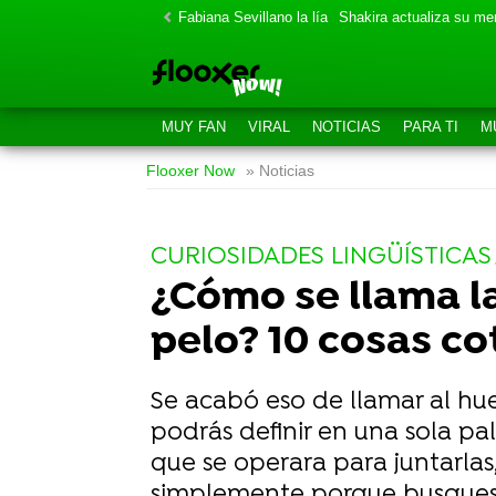
Fabiana Sevillano la lía
Shakira actualiza su m
MUY FAN
VIRAL
NOTICIAS
PARA TI
M
Flooxer Now
» Noticias
CURIOSIDADES LINGÜÍSTICAS
¿Cómo se llama la
pelo? 10 cosas c
Se acabó eso de llamar al hue
podrás definir en una sola pa
que se operara para juntarlas
simplemente porque busques c