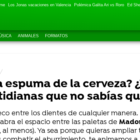
eme
Los Jonas vacaciones en Valencia
Polémica Galita Ari vs Roro
Ed She
ÚSICA
ANIMALES
FORMATOS
 espuma de la cerveza? ¿Y
otidianas que no sabías q
co entre los dientes de cualquier manera.
labra el espacio entre las paletas de
Mado
, al menos). Ya sea porque quieras ampliar 
ombatir el aburrimiento, te animamos a d