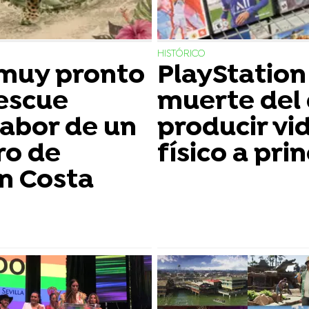
HISTÓRICO
 muy pronto
PlayStation
escue
muerte del 
labor de un
producir vi
ro de
físico a pri
n Costa