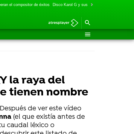
eran el compositor de éxitos
Disco Karol G y sus colaboraciones
Aitana y
 la raya del
ue tienen nombre
 Después de ver este vídeo
nna
(el que existía antes de
tu caudal léxico o
escubrir este listado de