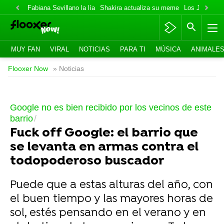
Fabiana Sevillano la lía
Shakira actualiza su meme
Los Jonas va
MUY FAN
VIRAL
NOTICIAS
PARA TI
MÚSICA
ANIMALE
Flooxer Now
» Noticias
Google no es bien recibido por los vecinos de este
barrio
Fuck off Google: el barrio que
se levanta en armas contra el
todopoderoso buscador
Puede que a estas alturas del año, con
el buen tiempo y las mayores horas de
sol, estés pensando en el verano y en