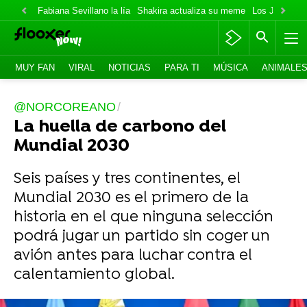
Fabiana Sevillano la lía
Shakira actualiza su meme
Los Jonas va
MUY FAN
VIRAL
NOTICIAS
PARA TI
MÚSICA
ANIMALE
@NORCOREANO
La huella de carbono del
Mundial 2030
Seis países y tres continentes, el
Mundial 2030 es el primero de la
historia en el que ninguna selección
podrá jugar un partido sin coger un
avión antes para luchar contra el
calentamiento global.