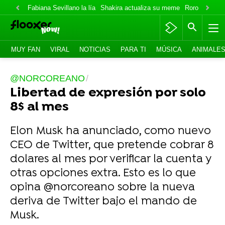
Fabiana Sevillano la lía
Shakira actualiza su meme
Roro lo niega
MUY FAN
VIRAL
NOTICIAS
PARA TI
MÚSICA
ANIMALE
@NORCOREANO
Libertad de expresión por solo
8$ al mes
Elon Musk ha anunciado, como nuevo
CEO de Twitter, que pretende cobrar 8
dolares al mes por verificar la cuenta y
otras opciones extra. Esto es lo que
opina @norcoreano sobre la nueva
deriva de Twitter bajo el mando de
Musk.