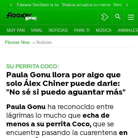
Fabiana Sevillano la lía
Shakira actualiza su meme
Roro lo niega
MUY FAN
VIRAL
NOTICIAS
PARA TI
MÚSICA
ANIMALE
Flooxer Now
» Noticias
SU PERRITA COCO
Paula Gonu llora por algo que
solo Álex Chiner puede darle:
"No sé si puedo aguantar más"
Paula Gonu
ha reconocido entre
lágrimas lo mucho que
echa de
menos a su perrita Coco,
que se
encuentra pasando la cuarentena
en