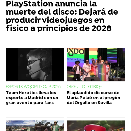
PlayStation anuncia la
muerte del disco: Dejará de
producir videojuegos en
físico a principios de 2028
ESPORTS WQORLD CUP 2026
ORGULLO LGTBIQ+
Team Heretics lleva los
El aplaudido discurso de
esports a Madrid con un
María Pelaé en el pregón
gran evento para fans
del Orgullo en Sevilla