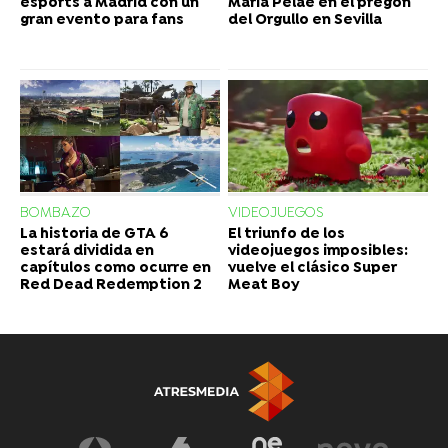
esports a Madrid con un
María Pelaé en el pregón
gran evento para fans
del Orgullo en Sevilla
BOMBAZO
VIDEOJUEGOS
La historia de GTA 6
El triunfo de los
estará dividida en
videojuegos imposibles:
capítulos como ocurre en
vuelve el clásico Super
Red Dead Redemption 2
Meat Boy