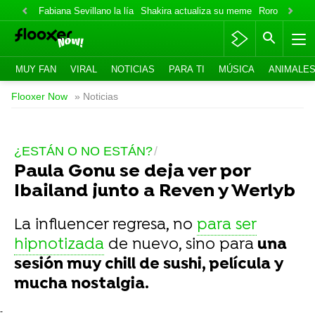
Fabiana Sevillano la lía
Shakira actualiza su meme
Roro lo niega
MUY FAN
VIRAL
NOTICIAS
PARA TI
MÚSICA
ANIMALE
Flooxer Now
» Noticias
¿ESTÁN O NO ESTÁN?
Paula Gonu se deja ver por
Ibailand junto a Reven y Werlyb
La influencer regresa, no
para ser
hipnotizada
de nuevo, sino para
una
sesión muy chill de sushi, película y
mucha nostalgia.
-