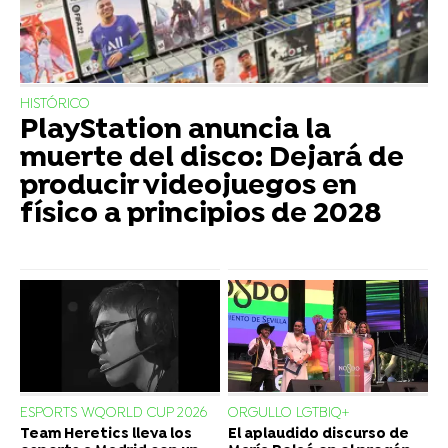
HISTÓRICO
PlayStation anuncia la
muerte del disco: Dejará de
producir videojuegos en
físico a principios de 2028
ESPORTS WQORLD CUP 2026
ORGULLO LGTBIQ+
Team Heretics lleva los
El aplaudido discurso de