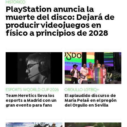
HISTÓRICO
PlayStation anuncia la
muerte del disco: Dejará de
producir videojuegos en
físico a principios de 2028
ESPORTS WQORLD CUP 2026
ORGULLO LGTBIQ+
Team Heretics lleva los
El aplaudido discurso de
esports a Madrid con un
María Pelaé en el pregón
gran evento para fans
del Orgullo en Sevilla