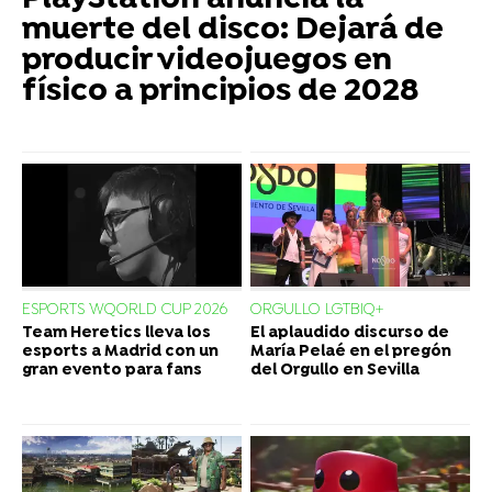
muerte del disco: Dejará de
producir videojuegos en
físico a principios de 2028
ESPORTS WQORLD CUP 2026
ORGULLO LGTBIQ+
Team Heretics lleva los
El aplaudido discurso de
esports a Madrid con un
María Pelaé en el pregón
gran evento para fans
del Orgullo en Sevilla