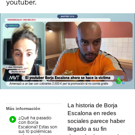
youtuber.
Flooxer Now
Madrid
Publicado:
17 de agosto de 2022, 16:33
Whatsapp
Facebook
X
Flipboard
La historia de Borja
Más información
Escalona en redes
¿Qué ha pasado
sociales parece haber
con Borja
Escalona? Estas son
llegado a su fin
sus 10 polémicas