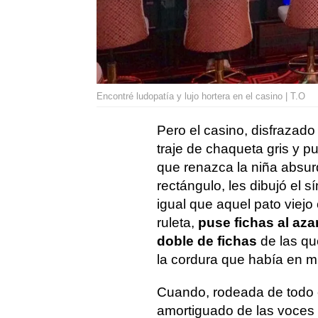
Encontré ludopatía y lujo hortera en el casino | T.O
Pero el casino, disfrazad
traje de chaqueta gris y p
que renazca la niña absur
rectángulo, les dibujó el s
igual que aquel pato viejo
ruleta,
puse fichas al azar
doble de fichas
de las qu
la cordura que había en m
Cuando, rodeada de todo e
amortiguado de las voces d