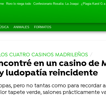
eme
Roro lo niega todo
Confesionario Rosalía: La Joaqui
¿Plagia Karol G a
ÚSICA
ANIMALES
FORMATOS
 LOS CUATRO CASINOS MADRILEÑOS
ncontré en un casino de M
y ludopatía reincidente
opas, pero no tantas como para recordar
or tapete verde, salones prácticamente va