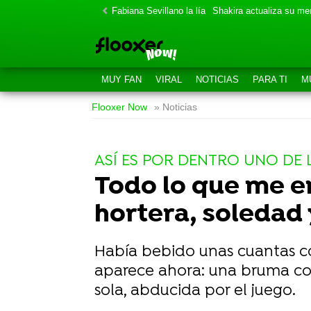
Fabiana Sevillano la lía
Shakira actualiza su m
MUY FAN
VIRAL
NOTICIAS
PARA TI
M
Flooxer Now
» Noticias
ASÍ ES POR DENTRO UNO DE
Todo lo que me e
hortera, soledad 
Había bebido unas cuantas c
aparece ahora: una bruma col
sola, abducida por el juego.