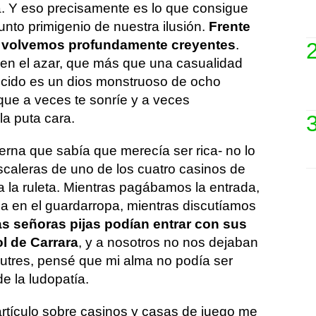
. Y eso precisamente es lo que consigue
punto primigenio de nuestra ilusión.
Frente
s volvemos profundamente creyentes
.
 en el azar, que más que una casualidad
ecido es un dios monstruoso de ocho
que a veces te sonríe y a veces
la puta cara.
nterna que sabía que merecía ser rica- no lo
scaleras de uno de los cuatro casinos de
a la ruleta. Mientras pagábamos la entrada,
a en el guardarropa, mientras discutíamos
as señoras pijas podían entrar con sus
l de Carrara
, y a nosotros no nos dejaban
cutres, pensé que mi alma no podía ser
e la ludopatía.
artículo sobre casinos y casas de juego me