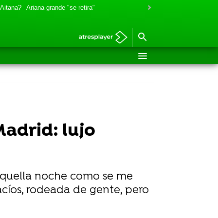
 Aitana?
Ariana grande "se retira"
adrid: lujo
 aquella noche como se me
cíos, rodeada de gente, pero