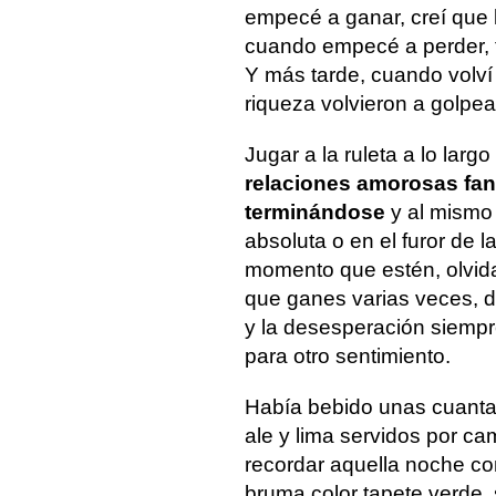
empecé a ganar, creí que l
cuando empecé a perder, 
Y más tarde, cuando volví a
riqueza volvieron a golpe
Jugar a la ruleta a lo lar
relaciones amorosas fant
terminándose
y al mismo 
absoluta o en el furor de l
momento que estén, olvida
que ganes varias veces, da
y la desesperación siempre
para otro sentimiento.
Había bebido unas cuanta
ale y lima servidos por ca
recordar aquella noche c
bruma color tapete verde,