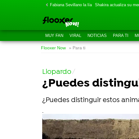
Fabiana Sevillano la lía
Shakira actualiza su m
MUY FAN
VIRAL
NOTICIAS
PARA TI
M
Flooxer Now
» Para ti
Liopardo
¿Puedes distingu
¿Puedes distinguir estos ani
-