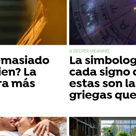
A DEEPER MEANING
emasiado
La simbolog
ien? La
cada signo 
ra más
estas son l
griegas que