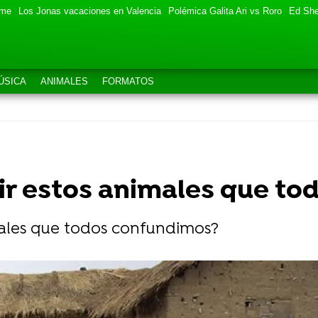
eme
Los Jonas vacaciones en Valencia
Polémica Galita Ari vs Roro
Ed She
ÚSICA
ANIMALES
FORMATOS
ir estos animales que t
males que todos confundimos?