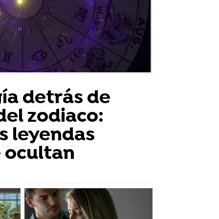
ía detrás de
del zodiaco:
as leyendas
 ocultan