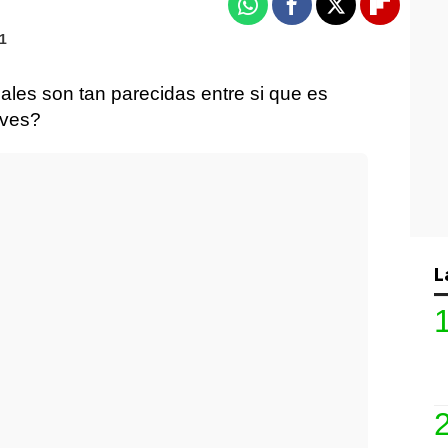
Whatsapp
Facebook
X
Flipboa
31
les son tan parecidas entre si que es
reves?
L