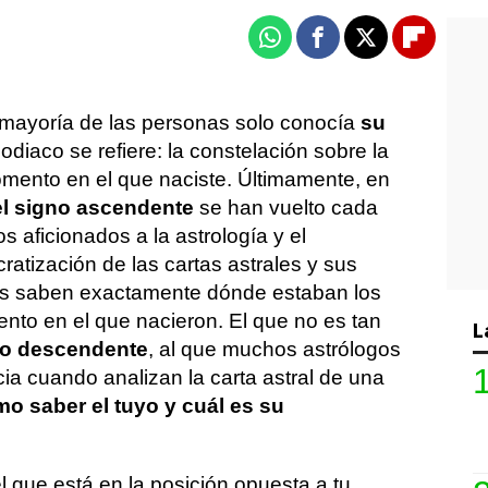
Whatsapp
Facebook
X
Flipboa
mayoría de las personas solo conocía
su
zodiaco se refiere: la constelación sobre la
omento en el que naciste. Últimamente, en
 el signo ascendente
se han vuelto cada
s aficionados a la astrología y el
atización de las cartas astrales y sus
nes saben exactamente dónde estaban los
ento en el que nacieron. El que no es tan
L
no descendente
, al que muchos astrólogos
a cuando analizan la carta astral de una
o saber el tuyo y cuál es su
 que está en la posición opuesta a tu