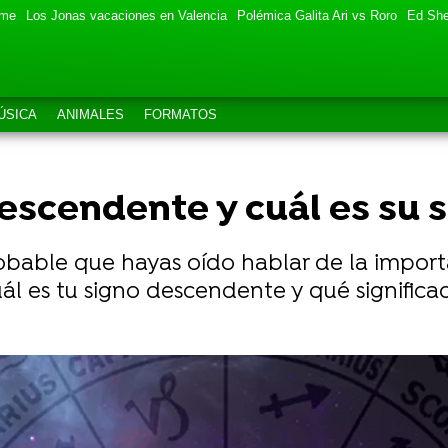
eme
Los Jonas vacaciones en Valencia
Polémica Galita Ari vs Roro
Ed She
ÚSICA
ANIMALES
FORMATOS
escendente y cuál es su s
 probable que hayas oído hablar de la impor
l es tu signo descendente y qué significad