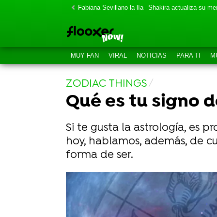
Fabiana Sevillano la lía
Shakira actualiza su m
MUY FAN
VIRAL
NOTICIAS
PARA TI
M
ZODIAC THINGS
Qué es tu signo d
Si te gusta la astrología, es
hoy, hablamos, además, de cuá
forma de ser.