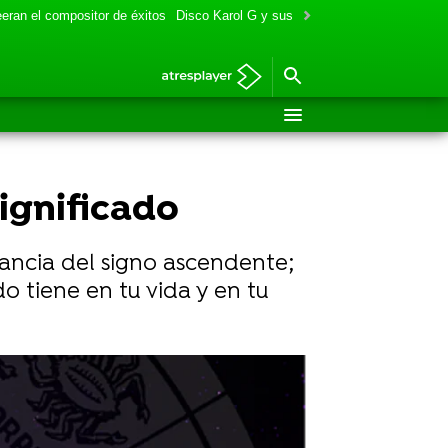
eran el compositor de éxitos
Disco Karol G y sus colaboraciones
Aitana y
ignificado
tancia del signo ascendente;
o tiene en tu vida y en tu