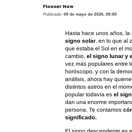
Flooxer Now
Publicado:
09 de mayo de 2026, 09:00
Hasta hace unos años, la 
signo solar
, en lo que al 
que estaba el Sol en el m
cambio,
el signo lunar y
vez más populares entre lo
horóscopo, y con la democr
análisis, ahora hay quie
distintos astros en el mom
popular todavía es
el sig
dan una enorme importanci
persona. Te contamos
cóm
significado.
El signo descendente es el