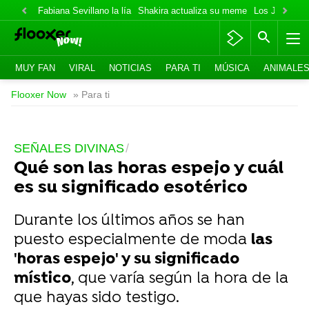
Fabiana Sevillano la lía
Shakira actualiza su meme
Los Jonas va
MUY FAN
VIRAL
NOTICIAS
PARA TI
MÚSICA
ANIMALE
Flooxer Now
» Para ti
SEÑALES DIVINAS
Qué son las horas espejo y cuál
es su significado esotérico
Durante los últimos años se han
puesto especialmente de moda
las
'horas espejo' y su significado
místico
, que varía según la hora de la
que hayas sido testigo.