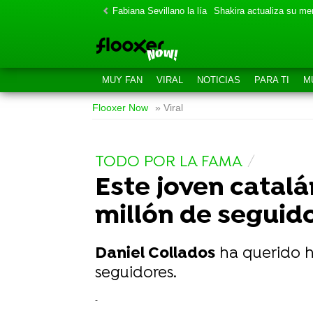
Fabiana Sevillano la lía
Shakira actualiza su m
MUY FAN
VIRAL
NOTICIAS
PARA TI
M
Flooxer Now
» Viral
TODO POR LA FAMA
Este joven catalá
millón de seguid
Daniel Collados
ha querido ha
seguidores.
-