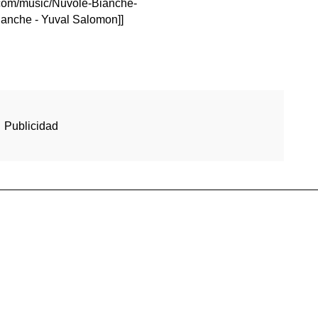
.com/music/Nuvole-Bianche-
nche - Yuval Salomon]]