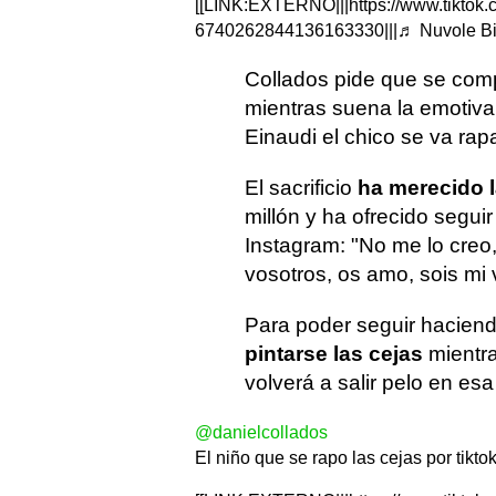
[[LINK:EXTERNO|||https://www.tiktok
6740262844136163330|||♬ Nuvole Bia
Collados pide que se compa
mientras suena la emotiva
Einaudi el chico se va rap
El sacrificio
ha merecido 
millón y ha ofrecido segui
Instagram: "No me lo creo,
vosotros, os amo, sois mi 
Para poder seguir haciend
pintarse las cejas
mientra
volverá a salir pelo en es
@danielcollados
El niño que se rapo las cejas por tikto