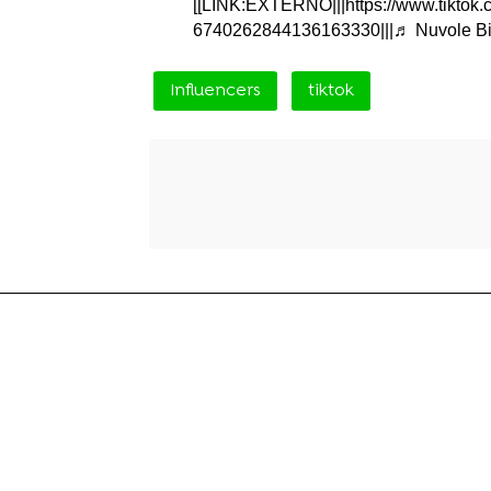
[[LINK:EXTERNO|||https://www.tiktok
6740262844136163330|||♬ Nuvole Bia
Influencers
tiktok