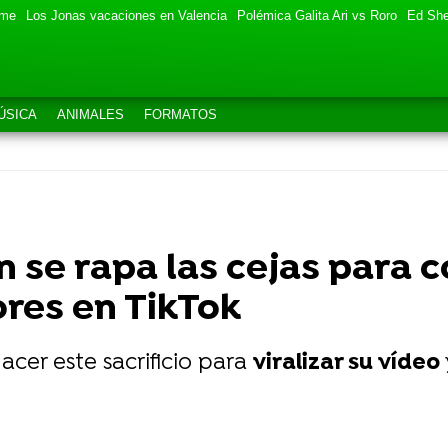
eme
Los Jonas vacaciones en Valencia
Polémica Galita Ari vs Roro
Ed She
ÚSICA
ANIMALES
FORMATOS
n se rapa las cejas para c
ores en TikTok
cer este sacrificio para
viralizar su vídeo