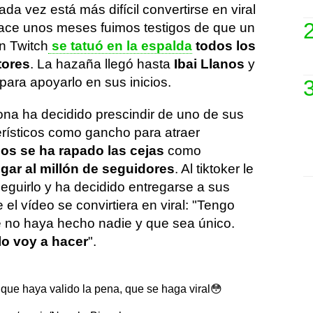
ada vez está más difícil convertirse en viral
Hace unos meses fuimos testigos de que un
n Twitch
se tatuó en la espalda
todos los
tores
. La hazaña llegó hasta
Ibai Llanos
y
para apoyarlo en sus inicios.
ona ha decidido prescindir de uno de sus
erísticos como gancho para atraer
os se ha rapado las cejas
como
egar al millón de seguidores
. Al tiktoker le
eguirlo y ha decidido entregarse a sus
l vídeo se convirtiera en viral: "Tengo
e no haya hecho nadie y que sea único.
lo voy a hacer
".
ue haya valido la pena, que se haga viral😳