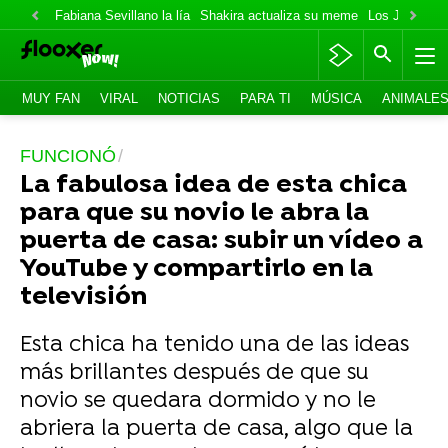
Fabiana Sevillano la lía
Shakira actualiza su meme
Los Jonas va
MUY FAN
VIRAL
NOTICIAS
PARA TI
MÚSICA
ANIMALE
FUNCIONÓ
La fabulosa idea de esta chica
para que su novio le abra la
puerta de casa: subir un vídeo a
YouTube y compartirlo en la
televisión
Esta chica ha tenido una de las ideas
más brillantes después de que su
novio se quedara dormido y no le
abriera la puerta de casa, algo que la