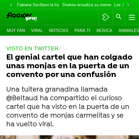
Fabiana Sevillano la lía
Shakira actualiza su meme
Los Jonas va
MUY FAN
VIRAL
NOTICIAS
PARA TI
MÚSICA
ANIMALE
VISTO EN TWITTER
El genial cartel que han colgado
unas monjas en la puerta de un
convento por una confusión
Una tuitera granadina llamada
@Beltaud ha compartido el curioso
cartel que ha visto en la puerta de un
convento de monjas carmelitas y se
ha vuelto viral.