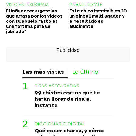
VISTO EN INSTAGRAM
PINBALL ROYALE
El influencer argentino
Este chico imprimió en 3D
que arrasa por los vídeos
un pinball multijugador, y
con su abuelo: "Esto es
el resultado es
una fortuna para un
alucinante
jubilado"
Las más vistas
Lo último
RISAS ASEGURADAS
99 chistes cortos que te
harán llorar de risa al
instante
DICCIONARIO DIGITAL
Qué es ser charca, y cómo