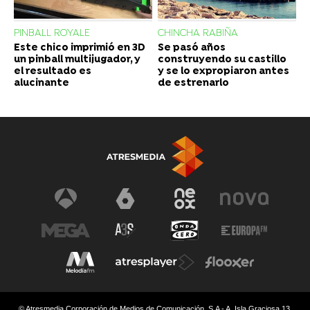
PINBALL ROYALE
CHINCHA RABIÑA
Este chico imprimió en 3D
Se pasó años
un pinball multijugador, y
construyendo su castillo
el resultado es
y se lo expropiaron antes
alucinante
de estrenarlo
© Atresmedia Corporación de Medios de Comunicación, S.A - A. Isla Graciosa 13,