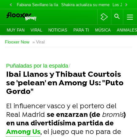
Fabiana Sevillano la lía
Shakira actualiza su meme
Los Jonas va
MUY FAN
VIRAL
NOTICIAS
PARA TI
MÚSICA
ANIMALE
Flooxer Now
» Viral
Puñaladas por la espalda
Ibai Llanos y Thibaut Courtois
se 'pelean' en Among Us: "Puto
Gordo"
El influencer vasco y el portero del
Real Madrid
se enzarzan (de
bromis
)
en una divertidísima partida de
Among Us
, el juego que no para de