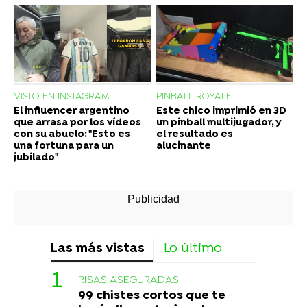
VISTO EN INSTAGRAM
PINBALL ROYALE
El influencer argentino
Este chico imprimió en 3D
que arrasa por los vídeos
un pinball multijugador, y
con su abuelo: "Esto es
el resultado es
una fortuna para un
alucinante
jubilado"
Las más vistas
Lo último
RISAS ASEGURADAS
99 chistes cortos que te