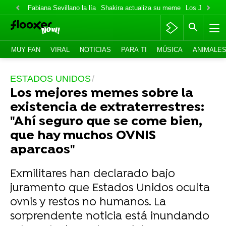
Fabiana Sevillano la lía
Shakira actualiza su meme
Los Jonas va
MUY FAN
VIRAL
NOTICIAS
PARA TI
MÚSICA
ANIMALE
ESTADOS UNIDOS
Los mejores memes sobre la
existencia de extraterrestres:
"Ahí seguro que se come bien,
que hay muchos OVNIS
aparcaos"
Exmilitares han declarado bajo
juramento que Estados Unidos oculta
ovnis y restos no humanos. La
sorprendente noticia está inundando