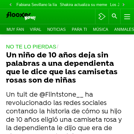
Fabiana Sevillano la lía
Shakira actualiza su meme
Los Jonas va
MUY FAN
VIRAL
NOTICIAS
PARA TI
MÚSICA
ANIMALE
NO TE LO PIERDAS
Un niño de 10 años deja sin
palabras a una dependienta
que le dice que las camisetas
rosas son de niñas
Un tuit de @Flintstone__ ha
revolucionado las redes sociales
contando la historia de cómo su hijo
de 10 años eligió una camiseta rosa y
la dependienta le dijo que era de