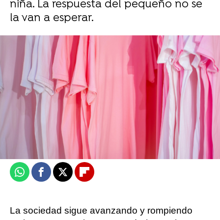
niña. La respuesta del pequeño no se
la van a esperar.
Dos osos asaltan un coche en Rumanía y
le roban la comida a los pasajeros
Julia Almazán
Publicado:
27 de julio de 2024, 12:10
Whatsapp
Facebook
X
Flipboard
La sociedad sigue avanzando y rompiendo