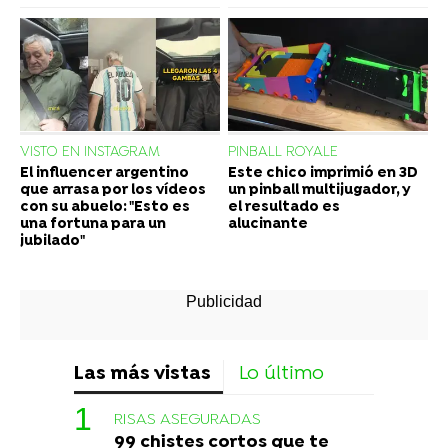
VISTO EN INSTAGRAM
PINBALL ROYALE
El influencer argentino
Este chico imprimió en 3D
que arrasa por los vídeos
un pinball multijugador, y
con su abuelo: "Esto es
el resultado es
una fortuna para un
alucinante
jubilado"
Las más vistas
Lo último
RISAS ASEGURADAS
99 chistes cortos que te