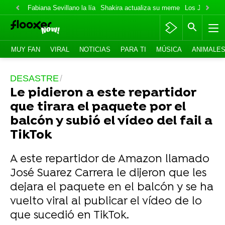
Fabiana Sevillano la lía
Shakira actualiza su meme
Los Jonas va
MUY FAN
VIRAL
NOTICIAS
PARA TI
MÚSICA
ANIMALE
DESASTRE
Le pidieron a este repartidor
que tirara el paquete por el
balcón y subió el vídeo del fail a
TikTok
A este repartidor de Amazon llamado
José Suarez Carrera le dijeron que les
dejara el paquete en el balcón y se ha
vuelto viral al publicar el vídeo de lo
que sucedió en TikTok.