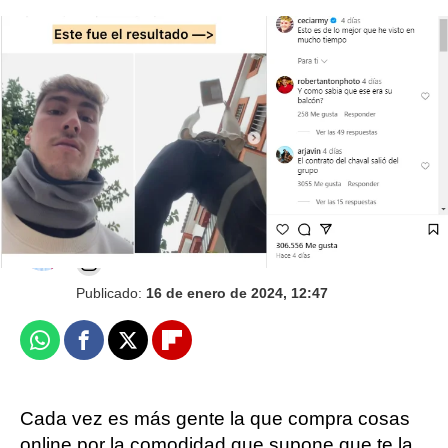
Sale una cucaracha al cerrarse la puerta del
ascensor y el desternillante vídeo revienta
TikTok
Juan Ceñal
Publicado:
16 de enero de 2024, 12:47
Whatsapp
Facebook
X
Flipboard
Cada vez es más gente la que compra cosas
online por la comodidad que supone que te la