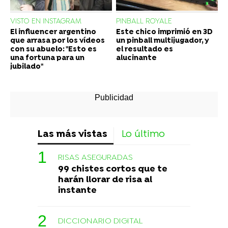
VISTO EN INSTAGRAM
PINBALL ROYALE
El influencer argentino
Este chico imprimió en 3D
que arrasa por los vídeos
un pinball multijugador, y
con su abuelo: "Esto es
el resultado es
una fortuna para un
alucinante
jubilado"
Las más vistas
Lo último
RISAS ASEGURADAS
99 chistes cortos que te
harán llorar de risa al
instante
DICCIONARIO DIGITAL