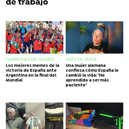
de trabajo
CAMPEONES DEL MUNDO
VISTO EN TIKTOK
Los mejores memes de la
Una mujer alemana
victoria de España ante
confiesa cómo España le
Argentina en la final del
cambió la vida: "He
Mundial
aprendido a ser más
paciente"