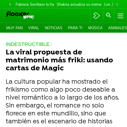
Fabiana Sevillano la lía
Shakira actualiza su meme
Los Jonas va
MUY FAN
VIRAL
NOTICIAS
PARA TI
MÚSICA
ANIMALE
INDESTRUCTIBLE
La viral propuesta de
matrimonio más friki: usando
cartas de Magic
La cultura popular ha mostrado el
frikismo como algo poco deseable a
nivel romántico a lo largo de los años.
Sin embargo, el romance no solo
florece en este mundillo, sino que
también es el escenario de historias