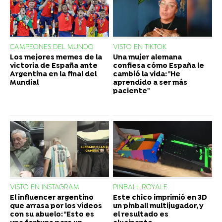
CAMPEONES DEL MUNDO
VISTO EN TIKTOK
Los mejores memes de la
Una mujer alemana
victoria de España ante
confiesa cómo España le
Argentina en la final del
cambió la vida: "He
Mundial
aprendido a ser más
paciente"
VISTO EN INSTAGRAM
PINBALL ROYALE
El influencer argentino
Este chico imprimió en 3D
que arrasa por los vídeos
un pinball multijugador, y
con su abuelo: "Esto es
el resultado es