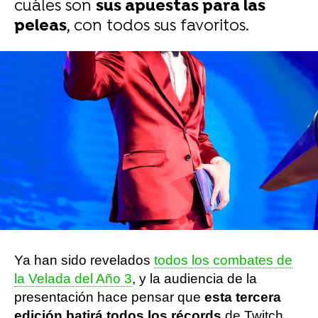
cuáles son
sus apuestas para las
peleas
, con todos sus favoritos.
Asier Duque
Publicado:
28 de febrero de 2023, 10:53
Whatsapp
Facebook
X
Flipboard
Ya han sido revelados
todos los combates de
la Velada del Año 3
, y la audiencia de la
presentación hace pensar que
esta tercera
edición batirá todos los récords
de Twitch.