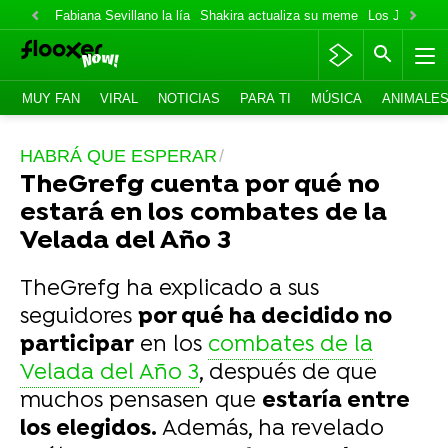
Fabiana Sevillano la lía
Shakira actualiza su meme
Los Jonas va
MUY FAN
VIRAL
NOTICIAS
PARA TI
MÚSICA
ANIMALE
HABRÁ QUE ESPERAR
TheGrefg cuenta por qué no
estará en los combates de la
Velada del Año 3
TheGrefg ha explicado a sus
seguidores
por qué ha decidido no
participar
en los
combates de la
Velada del Año 3
, después de que
muchos pensasen que
estaría entre
los elegidos.
Además, ha revelado