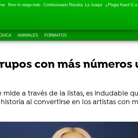
eme
Roro lo niega todo
Confesionario Rosalía: La Joaqui
¿Plagia Karol G a
ÚSICA
ANIMALES
FORMATOS
grupos con más números 
 mide a través de la listas, es indudable q
istoria al convertirse en los artistas con