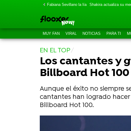
Fabiana Sevillano la lía
Shakira actualiza su m
MUY FAN
VIRAL
NOTICIAS
PARA TI
M
EN EL TOP
Los cantantes y 
Billboard Hot 100
Aunque el éxito no siempre se
cantantes han logrado hacer h
Billboard Hot 100.