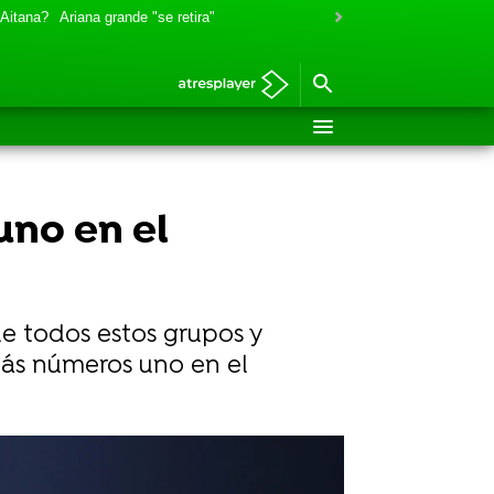
 Aitana?
Ariana grande "se retira"
uno en el
ue todos estos grupos y
 más números uno en el