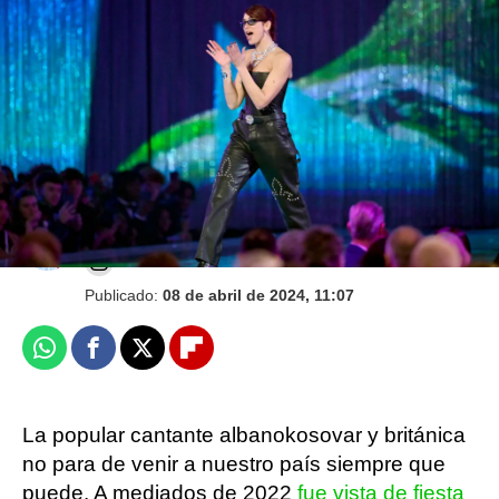
La letra de Training Season de Dua Lipa: un
derroche de autoestima y seguridad en una
misma
Juan Ceñal
Publicado:
08 de abril de 2024, 11:07
Whatsapp
Facebook
X
Flipboard
La popular cantante albanokosovar y británica
no para de venir a nuestro país siempre que
puede. A mediados de 2022
fue vista de fiesta