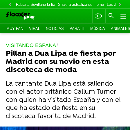
Fabiana Sevillano la lía
Shakira actualiza su meme
Los Jonas va
MUY FAN
VIRAL
NOTICIAS
PARA TI
MÚSICA
ANIMALE
VISITANDO ESPAÑA
Pillan a Dua Lipa de fiesta por
Madrid con su novio en esta
discoteca de moda
La cantante Dua Lipa está saliendo
con el actor británico Callum Turner
con quien ha visitado España y con el
que ha estado de fiesta en su
discoteca favorita de Madrid.