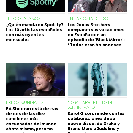
TE LO CONTAMOS
EN LA COSTA DEL SOL
¿Quién manda en Spotify?
Los Jonas Brothers
Los 10 artistas españoles
comparan sus vacaciones
con más oyentes
en España con un
mensuales
episodio de ‘Black Mirror’:
“Todos eran holandeses”
ÉXITOS MUNDIALES
NO ME ARREPIENTO DE
SENTIR TANTO
Ed Sheeran está detrás
Karol G sorprende con las
de dos de las diez
colaboraciones de su
canciones más
nuevo disco: de Drake y
escuchadas del mundo
Bruno Mars a Judeline y
ahora mismo, pero no