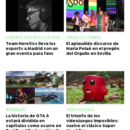
ESPORTS WQORLD CUP 2026
ORGULLO LGTBIQ+
Team Heretics lleva los
El aplaudido discurso de
esports a Madrid con un
María Pelaé en el pregón
gran evento para fans
del Orgullo en Sevilla
BOMBAZO
VIDEOJUEGOS
La historia de GTA 6
El triunfo de los
estará dividida en
videojuegos imposibles:
capítulos como ocurre en
vuelve el clásico Super