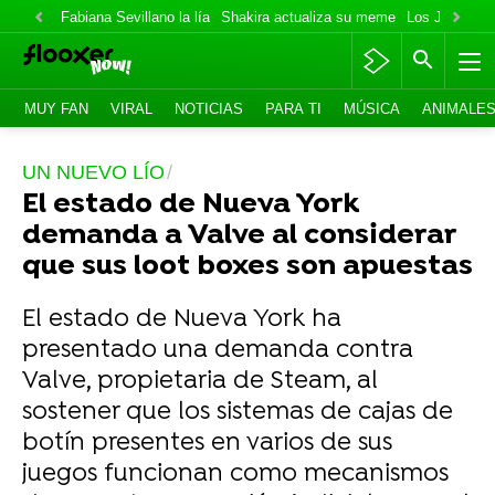
Fabiana Sevillano la lía
Shakira actualiza su meme
Los Jonas va
MUY FAN
VIRAL
NOTICIAS
PARA TI
MÚSICA
ANIMALE
UN NUEVO LÍO
El estado de Nueva York
demanda a Valve al considerar
que sus loot boxes son apuestas
El estado de Nueva York ha
presentado una demanda contra
Valve, propietaria de Steam, al
sostener que los sistemas de cajas de
botín presentes en varios de sus
juegos funcionan como mecanismos