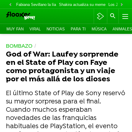
Fabiana Sevillano la lía
Shakira actualiza su meme
Los Jonas va
MUY FAN
VIRAL
NOTICIAS
PARA TI
MÚSICA
ANIMALE
BOMBAZO
God of War: Laufey sorprende
en el State of Play con Faye
como protagonista y un viaje
por el más allá de los dioses
El último State of Play de Sony reservó
su mayor sorpresa para el final.
Cuando muchos esperaban
novedades de las franquicias
habituales de PlayStation, el evento