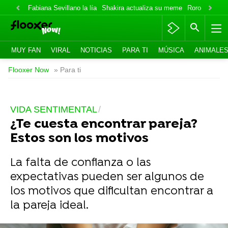
Fabiana Sevillano la lía
Shakira actualiza su meme
Roro lo niega
MUY FAN
VIRAL
NOTICIAS
PARA TI
MÚSICA
ANIMALE
Flooxer Now
» Para ti
VIDA SENTIMENTAL
¿Te cuesta encontrar pareja?
Estos son los motivos
La falta de confianza o las
expectativas pueden ser algunos de
los motivos que dificultan encontrar a
la pareja ideal.