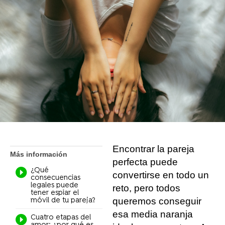
Flooxer Now
Madrid
Publicado:
23 de agosto de 2021, 12:24
Whatsapp
Facebook
X
Flipboard
Encontrar la pareja
Más información
perfecta puede
¿Qué
convertirse en todo un
consecuencias
legales puede
reto, pero todos
tener espiar el
queremos conseguir
móvil de tu pareja?
esa media naranja
Cuatro etapas del