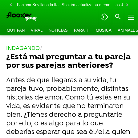
Fabiana Sevillano la lía
Shakira actualiza su meme
Los Jonas va
MUY FAN
VIRAL
NOTICIAS
PARA TI
MÚSICA
ANIMALE
INDAGANDO
¿Está mal preguntar a tu pareja
por sus parejas anteriores?
Antes de que llegaras a su vida, tu
pareja tuvo, probablemente, distintas
historias de amor. Como tú estás en su
vida, es evidente que no terminaron
bien. ¿Tienes derecho a preguntarle
por ello, o es algo para lo que
deberías esperar que sea él/ella quien