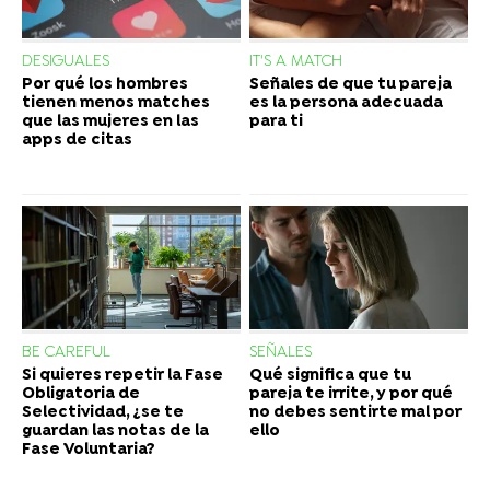
DESIGUALES
IT'S A MATCH
Por qué los hombres
Señales de que tu pareja
tienen menos matches
es la persona adecuada
que las mujeres en las
para ti
apps de citas
BE CAREFUL
SEÑALES
Si quieres repetir la Fase
Qué significa que tu
Obligatoria de
pareja te irrite, y por qué
Selectividad, ¿se te
no debes sentirte mal por
guardan las notas de la
ello
Fase Voluntaria?