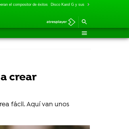
eran el compositor de éxitos
Disco Karol G y sus colaboraciones
Aitana y
a crear
rea fácil. Aquí van unos