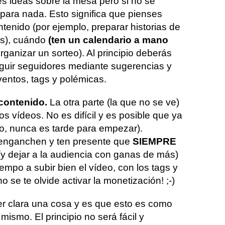
s ideas sobre la mesa pero si no se
 para nada. Esto significa que pienses
tenido (por ejemplo, preparar historias de
os), cuándo
(ten un calendario a mano
ganizar un sorteo). Al principio deberás
guir seguidores mediante sugerencias y
ventos, tags y polémicas.
 contenido.
La otra parte (la que no se ve)
os vídeos. No es difícil y es posible que ya
no, nunca es tarde para empezar).
enganchen y ten presente que
SIEMPRE
(y dejar a la audiencia con ganas de más)
iempo a subir bien el vídeo, con los tags y
 se te olvide activar la monetización! ;-)
r clara una cosa y es que esto es como
mismo. El principio no será fácil y