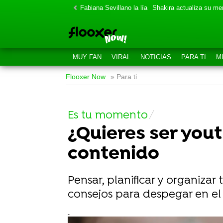
Fabiana Sevillano la lía
Shakira actualiza su m
MUY FAN
VIRAL
NOTICIAS
PARA TI
M
Flooxer Now
» Para ti
Es tu momento
¿Quieres ser yout
contenido
Pensar, planificar y organizar
consejos para despegar en 
-