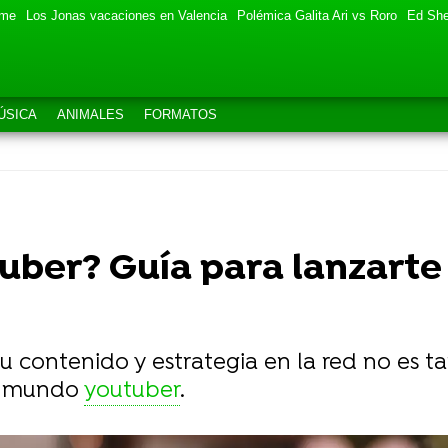
eme
Los Jonas vacaciones en Valencia
Polémica Galita Ari vs Roro
Ed She
ÚSICA
ANIMALES
FORMATOS
uber? Guía para lanzarte 
 tu contenido y estrategia en la red no es ta
el mundo
youtuber
.