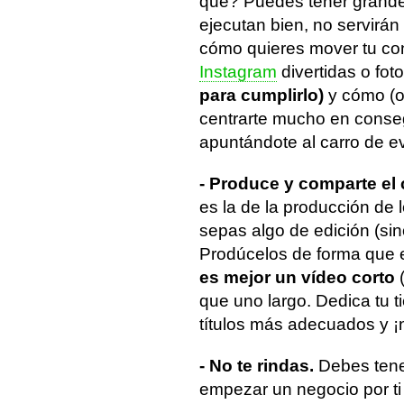
qué? Puedes tener grande
ejecutan bien, no servirán
cómo quieres mover tu con
Instagram
divertidas o fot
para cumplirlo)
y cómo (or
centrarte mucho en conse
apuntándote al carro de e
- Produce y comparte el
es la de la producción de l
sepas algo de edición (si
Prodúcelos de forma que 
es mejor un vídeo corto
que uno largo. Dedica tu t
títulos más adecuados y ¡no
- No te rindas.
Debes tene
empezar un negocio por ti 