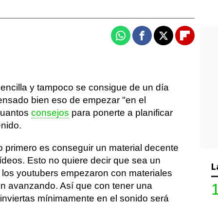
Whatsapp
Facebook
X
Flipboa
sencilla y tampoco se consigue de un día
 pensado bien eso de empezar "en el
 cuantos
consejos
para ponerte a planificar
enido.
o primero es conseguir un material decente
ídeos. Esto no quiere decir que sea un
L
os los youtubers empezaron con materiales
on avanzando. Así que con tener una
 inviertas mínimamente en el sonido será