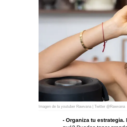
Imagen de la youtuber Rawvana | Twitter @Rawvana
- Organiza tu estrategia.
E