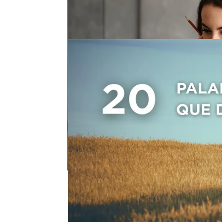
20 palabras y expres
deberíamos usar
Curiosidad
video