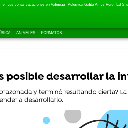
eme
Los Jonas vacaciones en Valencia
Polémica Galita Ari vs Roro
Ed She
ÚSICA
ANIMALES
FORMATOS
 posible desarrollar la i
razonada y terminó resultando cierta? La i
render a desarrollarlo.