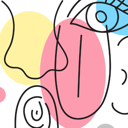
Whatsapp
Facebook
X
Flipboa
sentido'
es una especie de sensación que
uestros pensamientos y puede convertirse
pacidad de intuir ciertas cuestiones.