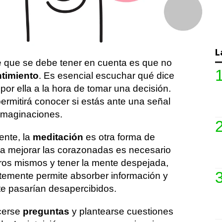
eda parecer una fuerza sobrenatural, lo
 que hay varios ejercicios que se pueden
ara desarrollar la intuición o simplemente
L
e que se debe tener en cuenta es que no
timiento
. Es esencial escuchar qué dice
r por ella a la hora de tomar una decisión.
permitirá conocer si estás ante una señal
 imaginaciones.
nte, la
meditación
es otra forma de
Para mejorar las corazonadas es necesario
ros mismos y tener la mente despejada,
ntemente permite absorber información y
e pasarían desapercibidos.
cerse
preguntas
y plantearse cuestiones