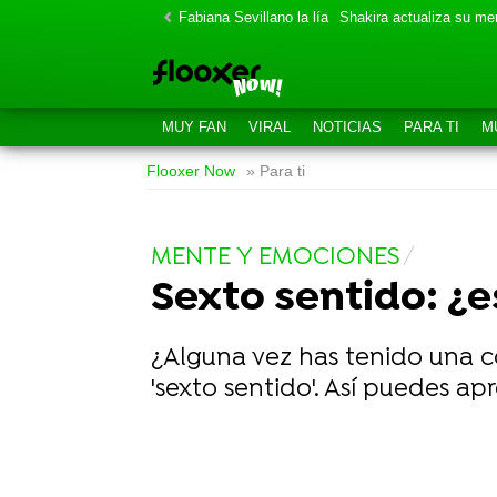
Fabiana Sevillano la lía
Shakira actualiza su m
MUY FAN
VIRAL
NOTICIAS
PARA TI
M
Flooxer Now
» Para ti
MENTE Y EMOCIONES
Sexto sentido: ¿es
¿Alguna vez has tenido una co
'sexto sentido'. Así puedes ap