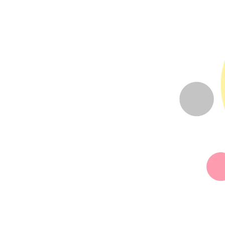
Flooxer Now
Madrid
Publicado:
05 de agosto de 2021, 11:15
El
'sexto 
Más información
llega a n
¿Qué dice tu manera
en una ca
de dormir sobre tu
personalidad?