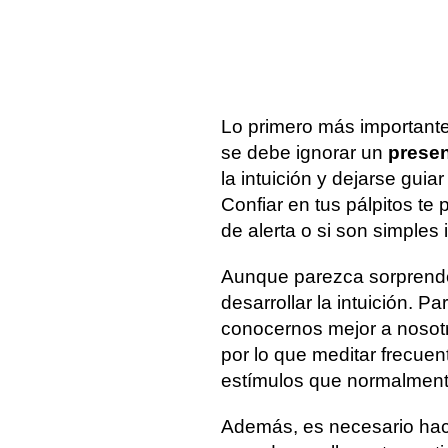
Aunque pu
cierto es
Trucos para evitar las
pesadillas y garantizar
realizar p
un buen descanso
mejorarla.
Lo primero más important
se debe ignorar un
presen
la intuición y dejarse guia
Confiar en tus pálpitos te 
de alerta o si son simples
Aunque parezca sorprende
desarrollar la intuición. 
conocernos mejor a nosot
por lo que meditar frecue
estímulos que normalment
Además, es necesario ha