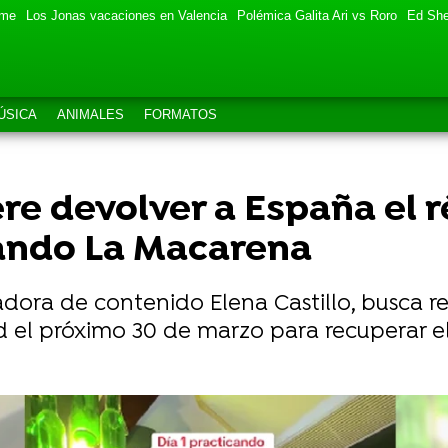
eme
Los Jonas vacaciones en Valencia
Polémica Galita Ari vs Roro
Ed She
ÚSICA
ANIMALES
FORMATOS
ere devolver a España el 
ando La Macarena
eadora de contenido Elena Castillo, busca r
id el próximo 30 de marzo para recuperar 