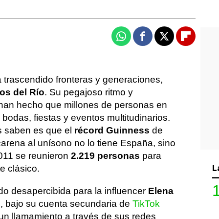
Whatsapp
Facebook
X
Flipboa
 trascendido fronteras y generaciones,
os del Río
. Su pegajoso ritmo y
 han hecho que millones de personas en
 bodas, fiestas y eventos multitudinarios.
s saben es que el
récord Guinness
de
rena al unísono no lo tiene España, sino
011 se reunieron
2.219 personas
para
L
 clásico.
do desapercibida para la influencer
Elena
o, bajo su cuenta secundaria de
TikTok
 un llamamiento a través de sus redes