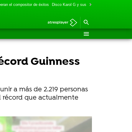
eran el compositor de éxitos
Disco Karol G y sus colaboraciones
Aitana y
récord Guinness
eunir a más de 2.219 personas
el récord que actualmente