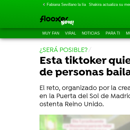
Fabiana Sevillano la lía
Shakira actualiza su m
MUY FAN
VIRAL
NOTICIAS
PARA TI
M
¿SERÁ POSIBLE?
Esta tiktoker qui
de personas bail
El reto, organizado por la cr
en la Puerta del Sol de Madr
ostenta Reino Unido.