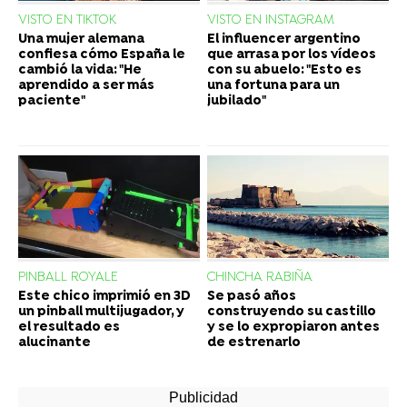
VISTO EN TIKTOK
VISTO EN INSTAGRAM
Una mujer alemana
El influencer argentino
confiesa cómo España le
que arrasa por los vídeos
cambió la vida: "He
con su abuelo: "Esto es
aprendido a ser más
una fortuna para un
paciente"
jubilado"
PINBALL ROYALE
CHINCHA RABIÑA
Este chico imprimió en 3D
Se pasó años
un pinball multijugador, y
construyendo su castillo
el resultado es
y se lo expropiaron antes
alucinante
de estrenarlo