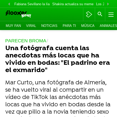
Fabiana Sevillano la lía
Shakira actualiza su meme
Los Jonas va
MUY FAN
VIRAL
NOTICIAS
PARA TI
MÚSICA
ANIMALE
PARECEN BROMA
Una fotógrafa cuenta las
anecdotas más locas que ha
vivido en bodas: "El padrino era
el exmarido"
Mar Curto, una fotógrafa de Almería,
se ha vuelto viral al compartir en un
vídeo de TikTok las anécdotas más
locas que ha vivido en bodas desde la
vez que pillo a la novia teniendo sexo