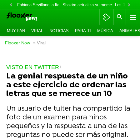
Fabiana Sevillano la lía
Shakira actualiza su meme
Los Jonas va
MUY FAN
VIRAL
NOTICIAS
PARA TI
MÚSICA
ANIMALE
Flooxer Now
» Viral
VISTO EN TWITTER
La genial respuesta de un niño
a este ejercicio de ordenar las
letras que se merece un 10
Un usuario de tuiter ha compartido la
foto de un examen para niños
pequeños y la respuesta a una de las
preguntas no puede ser más original.