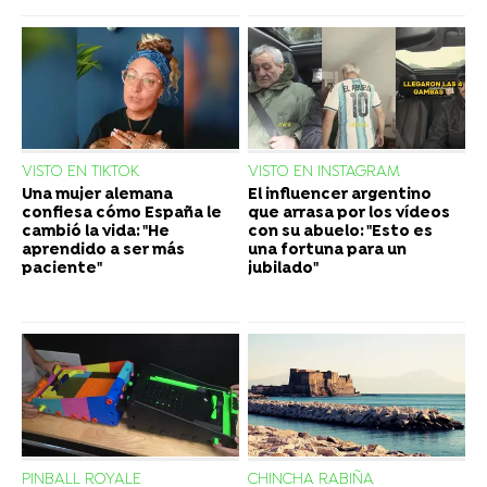
VISTO EN TIKTOK
VISTO EN INSTAGRAM
Una mujer alemana
El influencer argentino
confiesa cómo España le
que arrasa por los vídeos
cambió la vida: "He
con su abuelo: "Esto es
aprendido a ser más
una fortuna para un
paciente"
jubilado"
PINBALL ROYALE
CHINCHA RABIÑA