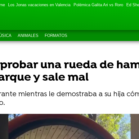
eme
Los Jonas vacaciones en Valencia
Polémica Galita Ari vs Roro
Ed She
ÚSICA
ANIMALES
FORMATOS
 probar una rueda de ham
rque y sale mal
larante mientras le demostraba a su hija c
o.
s arrollado por una gigantesca ola