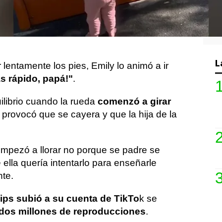
vertido momento en que su pareja se cayó
 hija cómo usar la rueda de hámster
L
ntamente los pies, Emily lo animó a ir
s rápido, papá!"
.
uilibrio cuando la rueda
comenzó a girar
e provocó que se cayera y que la hija de la
empezó a llorar no porque se padre se
 ella quería intentarlo para enseñarle
te.
ps subió a su cuenta de TikTo
k se
 dos millones de reproducciones
.