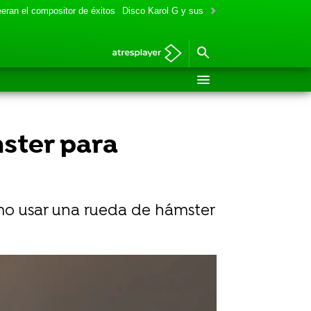
eran el compositor de éxitos
Disco Karol G y sus colaboraciones
Aitana y
ster para
ómo usar una rueda de hámster