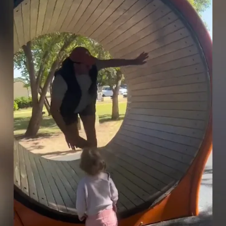
Whatsapp
Facebook
X
Flipboa
a desternillante
mientras le demostraba a
eda de hámster humano en un patio de