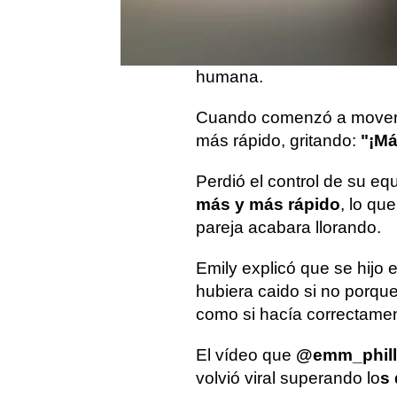
Emily Phillips grabó el di
mientras le mostraba a su
humana.
Cuando comenzó a mover le
más rápido, gritando:
"¡Má
Perdió el control de su eq
más y más rápido
, lo qu
pareja acabara llorando.
Emily explicó que se hijo 
hubiera caido si no porque
como si hacía correctamen
El vídeo que
@emm_philli
volvió viral superando lo
s