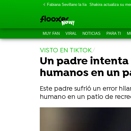
Fabiana Sevillano la lía
Shakira actualiza su m
MUY FAN
VIRAL
NOTICIAS
PARA TI
M
VISTO EN TIKTOK
Un padre intenta
humanos en un pa
Este padre sufrió un error hi
humano en un patio de recre
Intenta imitar a 'La Sirenita' pero e