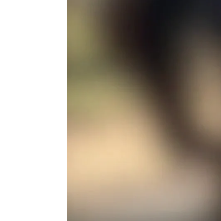
Flooxer Now
Publicado:
14 de junio de 2023, 16:21
Este padre sufrió una
caíd
su hija cómo usar una ru
recreo.