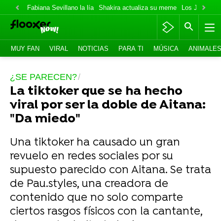
Fabiana Sevillano la lía
Shakira actualiza su meme
Los Jonas va
MUY FAN
VIRAL
NOTICIAS
PARA TI
MÚSICA
ANIMALE
¿SE PARECEN?
La tiktoker que se ha hecho
viral por ser la doble de Aitana:
"Da miedo"
Una tiktoker ha causado un gran
revuelo en redes sociales por su
supuesto parecido con Aitana. Se trata
de Pau.styles, una creadora de
contenido que no solo comparte
ciertos rasgos físicos con la cantante,