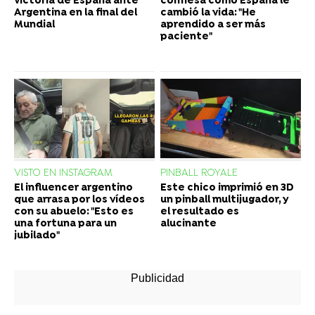
victoria de España ante
confiesa cómo España le
Argentina en la final del
cambió la vida: "He
Mundial
aprendido a ser más
paciente"
VISTO EN INSTAGRAM
PINBALL ROYALE
El influencer argentino
Este chico imprimió en 3D
que arrasa por los vídeos
un pinball multijugador, y
con su abuelo: "Esto es
el resultado es
una fortuna para un
alucinante
jubilado"