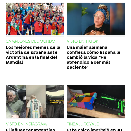
CAMPEONES DEL MUNDO
VISTO EN TIKTOK
Los mejores memes de la
Una mujer alemana
victoria de España ante
confiesa cómo España le
Argentina en la final del
cambió la vida: "He
Mundial
aprendido a ser más
paciente"
VISTO EN INSTAGRAM
PINBALL ROYALE
El influencer argentino
Este chico imprimió en 3D