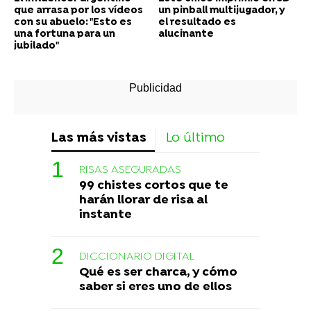
que arrasa por los vídeos
un pinball multijugador, y
con su abuelo: "Esto es
el resultado es
una fortuna para un
alucinante
jubilado"
Las más vistas
Lo último
RISAS ASEGURADAS
99 chistes cortos que te
harán llorar de risa al
instante
DICCIONARIO DIGITAL
Qué es ser charca, y cómo
saber si eres uno de ellos