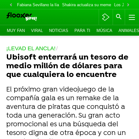
Fabiana Sevillano la lía
Shakira actualiza su meme
Los Jonas va
MUY FAN
VIRAL
NOTICIAS
PARA TI
MÚSICA
ANIMALE
¡LEVAD EL ANCLA!
Ubisoft enterrará un tesoro de
medio millón de dólares para
que cualquiera lo encuentre
El próximo gran videojuego de la
compañía gala es un remake de la
aventura de piratas que conquistó a
toda una generación. Su gran acto
promocional es una búsqueda del
tesoro digna de otra época y con un