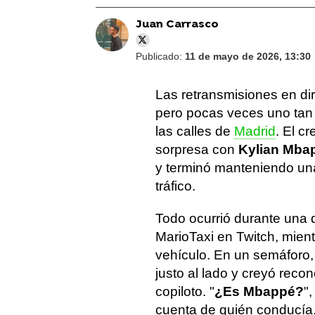
Juan Carrasco
Publicado:
11 de mayo de 2026, 13:30
Las retransmisiones en di
pero pocas veces uno tan 
las calles de
Madrid
. El c
sorpresa con
Kylian Mba
y terminó manteniendo un
tráfico.
Todo ocurrió durante una 
MarioTaxi en Twitch, mien
vehículo. En un semáforo, 
justo al lado y creyó reco
copiloto. "
¿Es Mbappé?
"
cuenta de quién conducía