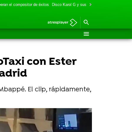
eran el compositor de éxitos
Disco Karol G y sus colaboraciones
Aitana y
Taxi con Ester
adrid
 Mbappé. El clip, rápidamente,