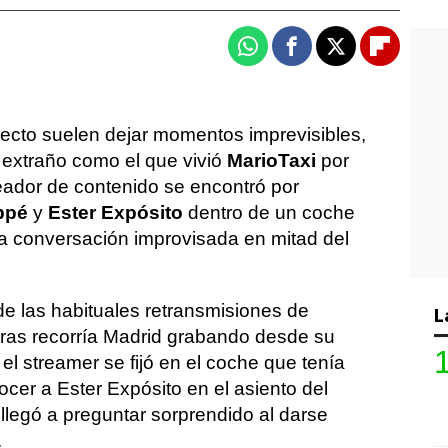
Whatsapp
Facebook
X
Flipboa
recto suelen dejar momentos imprevisibles,
extraño como el que vivió
MarioTaxi
por
reador de contenido se encontró por
ppé
y
Ester Expósito
dentro de un coche
a conversación improvisada en mitad del
de las habituales retransmisiones de
L
tras recorría Madrid grabando desde su
el streamer se fijó en el coche que tenía
nocer a Ester Expósito en el asiento del
, llegó a preguntar sorprendido al darse
.