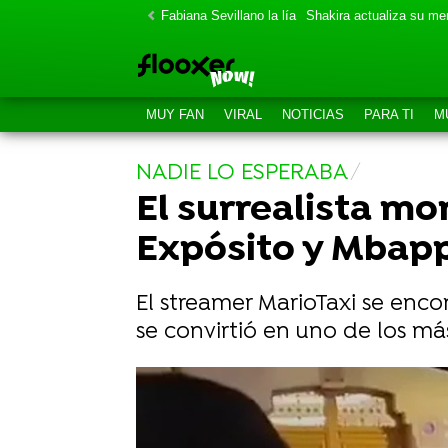
Fabiana Sevillano la lía
Shakira actualiza su m
MUY FAN
VIRAL
NOTICIAS
PARA TI
M
NADIE LO ESPERABA
El surrealista m
Expósito y Mbapp
El streamer MarioTaxi se enco
se convirtió en uno de los más