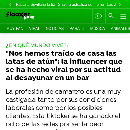
Fabiana Sevillano la lía
Shakira actualiza su meme
Los Jonas va
MUY FAN
VIRAL
NOTICIAS
PARA TI
MÚSICA
ANIMALE
¿EN QUÉ MUNDO VIVE?
"Nos hemos traído de casa las
latas de atún": la influencer que
se ha hecho viral por su actitud
al desayunar en un bar
La profesión de camarero es una muy
castigada tanto por sus condiciones
laborales como por los posibles
clientes. Esta tiktoker se ha ganado el
odio de las redes por ser la peor