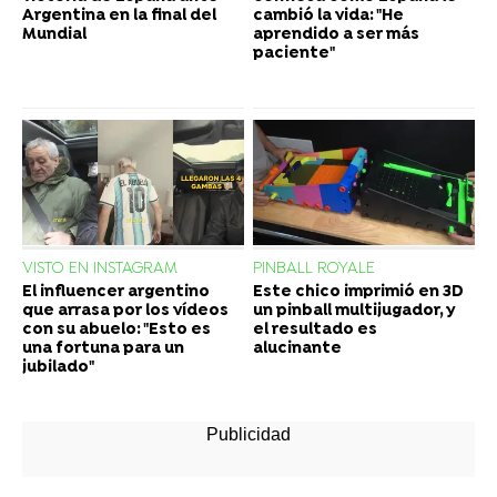
Argentina en la final del
cambió la vida: "He
Mundial
aprendido a ser más
paciente"
VISTO EN INSTAGRAM
PINBALL ROYALE
El influencer argentino
Este chico imprimió en 3D
que arrasa por los vídeos
un pinball multijugador, y
con su abuelo: "Esto es
el resultado es
una fortuna para un
alucinante
jubilado"