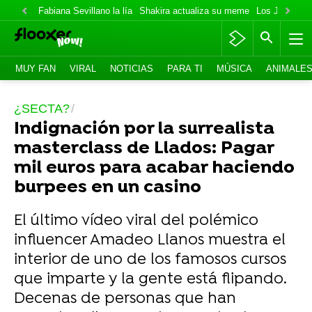
Fabiana Sevillano la lía
Shakira actualiza su meme
Los Jonas va
MUY FAN
VIRAL
NOTICIAS
PARA TI
MÚSICA
ANIMALE
¿SECTA?
Indignación por la surrealista
masterclass de Llados: Pagar
mil euros para acabar haciendo
burpees en un casino
El último vídeo viral del polémico
influencer Amadeo Llanos muestra el
interior de uno de los famosos cursos
que imparte y la gente está flipando.
Decenas de personas que han