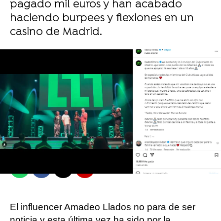
pagado mil euros y han acabado
haciendo burpees y flexiones en un
casino de Madrid.
Juan Ceñal
Publicado:
20 de mayo de 2024, 12:23
Whatsapp
Facebook
X
Flipboard
El influencer Amadeo Llados no para de ser
noticia y esta última vez ha sido por la