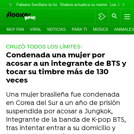
Fabiana Sevillano la lía
Shakira actualiza su meme
Los Jonas va
MUY FAN
VIRAL
NOTICIAS
PARA TI
MÚSICA
ANIMALE
CRUZÓ TODOS LOS LÍMITES
Condenada una mujer por
acosar a un integrante de BTS y
tocar su timbre más de 130
veces
Una mujer brasileña fue condenada
en Corea del Sur a un año de prisión
suspendida por acosar a Jungkok,
integrante de la banda de K-pop BTS,
tras intentar entrar a su domicilio y