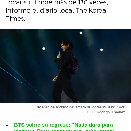
tocar su timbre más de 130 veces,
informó el diario local The Korea
Times.
Imagen de archivo del artista surcoreano Jung Kook
EFE/ Rodrigo Jiménez
BTS sobre su regreso: "Nada dura para