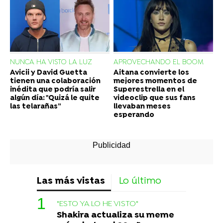
NUNCA HA VISTO LA LUZ
APROVECHANDO EL BOOM
Avicii y David Guetta
Aitana convierte los
tienen una colaboración
mejores momentos de
inédita que podría salir
Superestrella en el
algún día: "Quizá le quite
videoclip que sus fans
las telarañas”
llevaban meses
esperando
Las más vistas
Lo último
"ESTO YA LO HE VISTO"
Shakira actualiza su meme