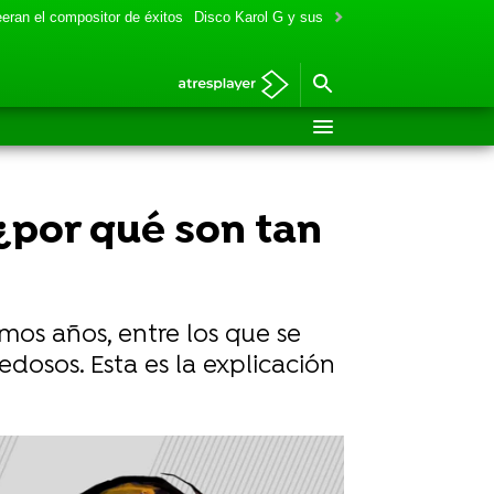
eran el compositor de éxitos
Disco Karol G y sus colaboraciones
Aitana y
¿por qué son tan
mos años, entre los que se
dosos. Esta es la explicación