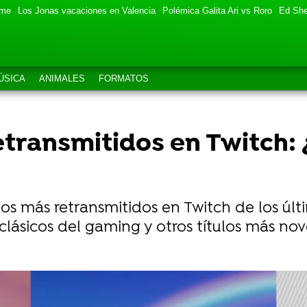
eme
Los Jonas vacaciones en Valencia
Polémica Galita Ari vs Roro
Ed She
ÚSICA
ANIMALES
FORMATOS
etransmitidos en Twitch: 
s más retransmitidos en Twitch de los últi
ásicos del gaming y otros títulos más nove