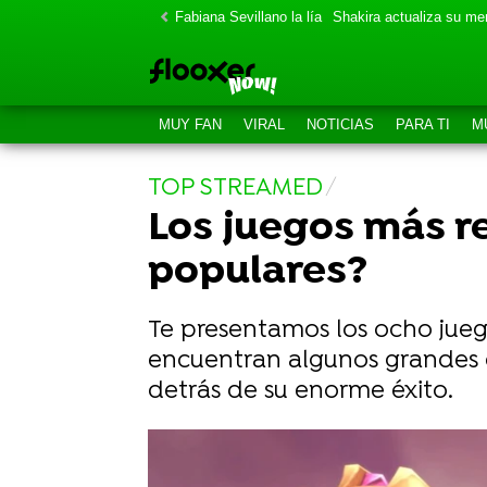
Fabiana Sevillano la lía
Shakira actualiza su m
MUY FAN
VIRAL
NOTICIAS
PARA TI
M
TOP STREAMED
Los juegos más r
populares?
Te presentamos los ocho juego
encuentran algunos grandes cl
detrás de su enorme éxito.