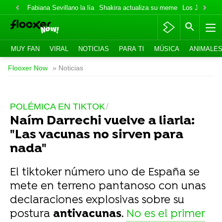
Fabiana Sevillano la lía
Shakira actualiza su meme
Los Jonas va
MUY FAN
VIRAL
NOTICIAS
PARA TI
MÚSICA
ANIMALE
Flooxer Now
» Noticias
POLÉMICA EN TIKTOK
Naím Darrechi vuelve a liarla:
"Las vacunas no sirven para
nada"
El tiktoker número uno de España se
mete en terreno pantanoso con unas
declaraciones explosivas sobre su
postura
antivacunas
.
No es el primer