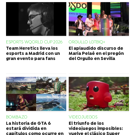
ESPORTS WQORLD CUP 2026
ORGULLO LGTBIQ+
Team Heretics lleva los
El aplaudido discurso de
esports a Madrid con un
María Pelaé en el pregón
gran evento para fans
del Orgullo en Sevilla
BOMBAZO
VIDEOJUEGOS
La historia de GTA 6
El triunfo de los
estará dividida en
videojuegos imposibles:
capítulos como ocurre en
vuelve el clásico Super