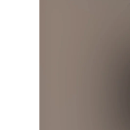
Flooxer Now
Madrid
Publicado:
21 de febrero de 2022, 18:20
Los grito
Más información
ser algo 
Le dice a su madre
son pocos
por WhatsApp que es