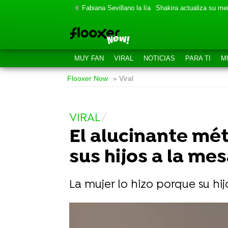
Fabiana Sevillano la lía
Shakira actualiza su m
MUY FAN
VIRAL
NOTICIAS
PARA TI
M
Flooxer Now
» Viral
VIRAL
El alucinante mét
sus hijos a la mes
La mujer lo hizo porque su hijo