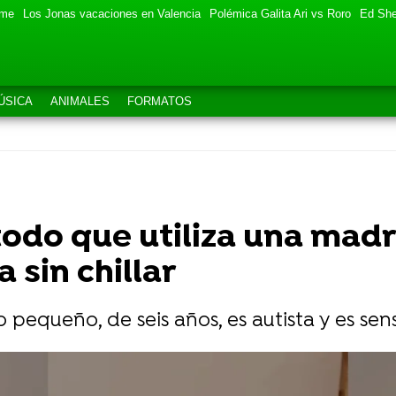
eme
Los Jonas vacaciones en Valencia
Polémica Galita Ari vs Roro
Ed She
ÚSICA
ANIMALES
FORMATOS
odo que utiliza una madr
a sin chillar
 pequeño, de seis años, es autista y es sens