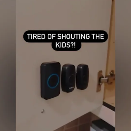
Whatsapp
Facebook
X
Flipboa
s y chillidos a la hora de comer suelen
habitual en una casa
con niños, pues no
 los padres que llaman desde lejos a sus