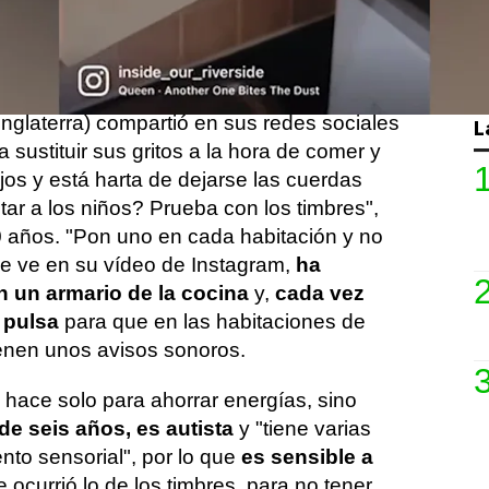
para ir a la mesa. Sin embargo,
Laura
decidido dejar de gastar tanta energía en
encontrado la solución perfecta
.
nglaterra) compartió en sus redes sociales
L
 sustituir sus gritos a la hora de comer y
ijos y está harta de dejarse las cuerdas
ar a los niños? Prueba con los timbres",
 años. "Pon uno en cada habitación y no
se ve en su vídeo de Instagram,
ha
n un armario de la cocina
y,
cada vez
s pulsa
para que en las habitaciones de
enen unos avisos sonoros.
o hace solo para ahorrar energías, sino
de seis años, es autista
y "tiene varias
nto sensorial", por lo que
es sensible a
 ocurrió lo de los timbres, para no tener