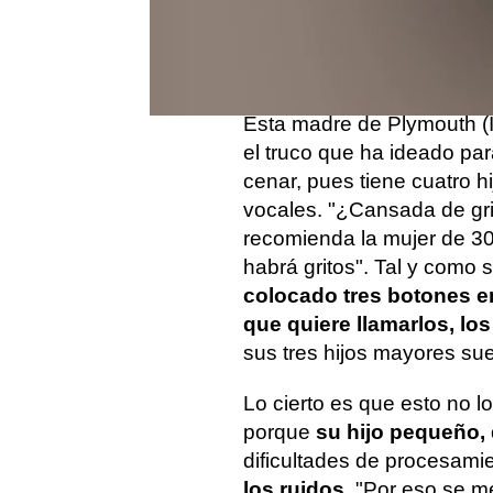
positiva y la respuesta
pequeños 
es legendaria
Cuniff
ha 
esto y
ha 
Esta madre de Plymouth (I
el truco que ha ideado para
cenar, pues tiene cuatro h
vocales. "¿Cansada de grit
recomienda la mujer de 30
habrá gritos". Tal y como 
colocado tres botones e
que quiere llamarlos, lo
sus tres hijos mayores su
Lo cierto es que esto no l
porque
su hijo pequeño, 
dificultades de procesamie
los ruidos
. "Por eso se me