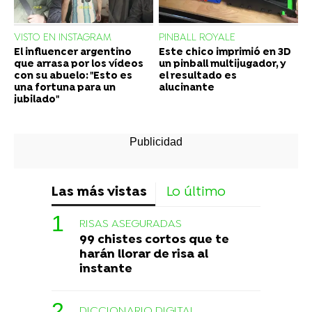
VISTO EN INSTAGRAM
PINBALL ROYALE
El influencer argentino
Este chico imprimió en 3D
que arrasa por los vídeos
un pinball multijugador, y
con su abuelo: "Esto es
el resultado es
una fortuna para un
alucinante
jubilado"
Las más vistas
Lo último
RISAS ASEGURADAS
99 chistes cortos que te
harán llorar de risa al
instante
DICCIONARIO DIGITAL