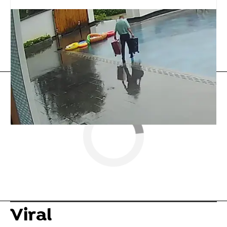
tiktok
Vídeo viral
Flooxer Now
» Viral
Viral