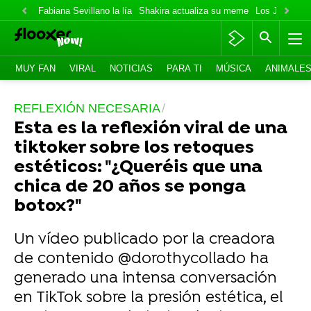
Fabiana Sevillano la lía
Shakira actualiza su meme
Los Jonas va
MUY FAN
VIRAL
NOTICIAS
PARA TI
MÚSICA
ANIMALE
REFLEXIÓN NECESARIA
Esta es la reflexión viral de una
tiktoker sobre los retoques
estéticos: "¿Queréis que una
chica de 20 años se ponga
botox?"
Un vídeo publicado por la creadora
de contenido @dorothycollado ha
generado una intensa conversación
en TikTok sobre la presión estética, el