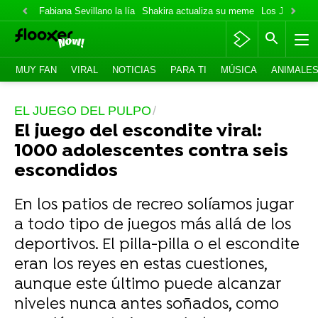
Fabiana Sevillano la lía
Shakira actualiza su meme
Los Jonas va
MUY FAN
VIRAL
NOTICIAS
PARA TI
MÚSICA
ANIMALE
EL JUEGO DEL PULPO
El juego del escondite viral:
1000 adolescentes contra seis
escondidos
En los patios de recreo solíamos jugar
a todo tipo de juegos más allá de los
deportivos. El pilla-pilla o el escondite
eran los reyes en estas cuestiones,
aunque este último puede alcanzar
niveles nunca antes soñados, como