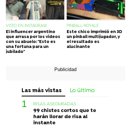
VISTO EN INSTAGRAM
PINBALL ROYALE
El influencer argentino
Este chico imprimió en 3D
que arrasa por los vídeos
un pinball multijugador, y
con su abuelo: "Esto es
el resultado es
una fortuna para un
alucinante
jubilado"
Las más vistas
Lo último
RISAS ASEGURADAS
99 chistes cortos que te
harán llorar de risa al
instante