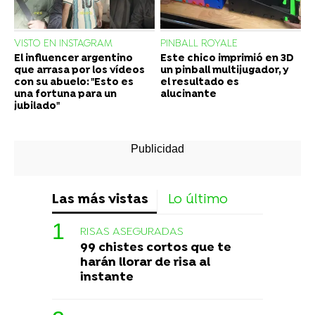
VISTO EN INSTAGRAM
PINBALL ROYALE
El influencer argentino
Este chico imprimió en 3D
que arrasa por los vídeos
un pinball multijugador, y
con su abuelo: "Esto es
el resultado es
una fortuna para un
alucinante
jubilado"
Las más vistas
Lo último
RISAS ASEGURADAS
99 chistes cortos que te
harán llorar de risa al
instante