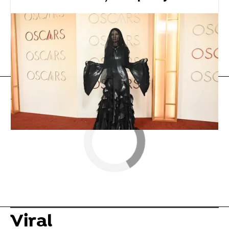
tiktok
Flooxer Now
» Viral
Viral