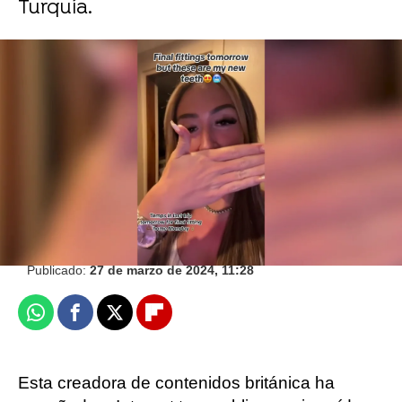
Turquía.
Caters News
Una tiktoker adolescente sin manos se hace
las uñas
Flooxer Now
Publicado:
27 de marzo de 2024, 11:28
Whatsapp
Facebook
X
Flipboard
Esta creadora de contenidos británica ha