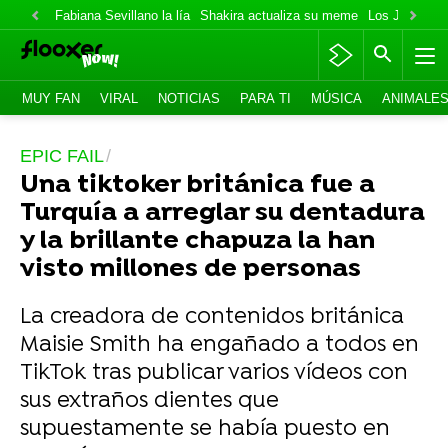
Fabiana Sevillano la lía
Shakira actualiza su meme
Los Jonas va
MUY FAN
VIRAL
NOTICIAS
PARA TI
MÚSICA
ANIMALE
EPIC FAIL
Una tiktoker británica fue a
Turquía a arreglar su dentadura
y la brillante chapuza la han
visto millones de personas
La creadora de contenidos británica
Maisie Smith ha engañado a todos en
TikTok tras publicar varios vídeos con
sus extraños dientes que
supuestamente se había puesto en